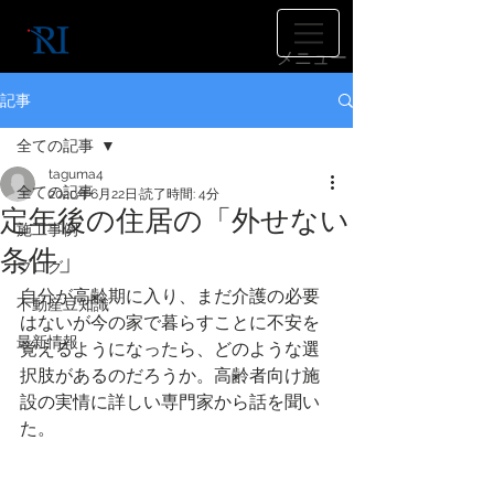
​メニュー
記事
全ての記事
taguma4
全ての記事
2020年6月22日
読了時間: 4分
定年後の住居の「外せない
施工事例
条件」
ブログ
自分が高齢期に入り、まだ介護の必要
不動産豆知識
はないが今の家で暮らすことに不安を
最新情報
覚えるようになったら、どのような選
択肢があるのだろうか。高齢者向け施
設の実情に詳しい専門家から話を聞い
た。