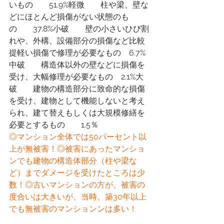
いもの　　51.9%軽微　　柱や梁、壁な
どにほとんど損傷がない状態のも
の　　37.8%小破　　壁の小さいひび割
れや、外構、設備部分の損傷など比較
提軽い損傷で修理が必要なもの　6.7%
中破　　構造体以外の壁などに損傷を
受け、大幅修理が必要なもの　2.1%大
破　　建物の構造部分に致命的な損傷
を受け、建物として機能しないと考え
られ、建て替えもしくは大規模修繕を
必要とするもの　　1.5％
◎マンション全体では50パーセント以
上が無被害！◎被害にあったマンショ
ンでも建物の構造体部分（柱や梁な
ど）までダメージを受けたところは少
数！◎古いマンションの方が、被害の
度合いは大きいが、当時、築30年以上
でも無被害のマンションンは多い！