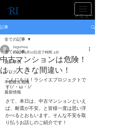
​メニュー
記事
全ての記事
taguma4
全ての記事
2020年9月10日
読了時間: 4分
中古マンションは危険！
施工事例
は、大きな間違い！
ブログ
こんにちは！ラシイエプロジェクトで
不動産豆知識
す(/・ω・)/
最新情報
さて、本日は、中古マンションといえ
ば、耐震が不安。と皆様一度は思い浮
かべるとおもいます。そんな不安を取
り払うお話しのご紹介です！