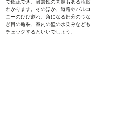
で確認でき、耐震性の問題もある程度
わかります。そのほか、道路やバルコ
ニーのひび割れ、角になる部分のつな
ぎ目の亀裂、室内の壁の水染みなども
チェックするといいでしょう。
【中古マンションならで
はのメリット】
◎眺望、日当たり、風邪通し、部屋の
広さがわかる◎外部や上階・隣室の音
の聞こえ具合がわかる◎周辺の環境、
周辺へのアクセスがわかる◎管理のよ
しあしがわかる◎住民の質がわかる◎
欠陥の有無をチェックできる
以上いかがでしたでしょうか。
中古住宅にご興味のある方は是非、
中古住宅専門店ラシイエまでご相談く