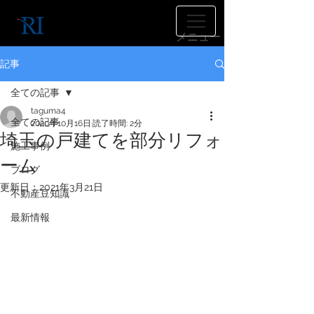
​メニュー
記事
全ての記事
taguma4
全ての記事
2020年10月16日
読了時間: 2分
埼玉の戸建てを部分リフォ
施工事例
ーム
ブログ
更新日：
2021年3月21日
不動産豆知識
最新情報