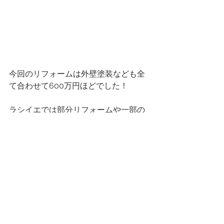
今回のリフォームは外壁塗装なども全
て合わせて600万円ほどでした！
ラシイエでは部分リフォームや一部の
みのリフォームも、もちろん承ってお
ります！
中古住宅+リノベ―ションにご興味のあ
る方は是非ラシイエまでご相談くださ
い！