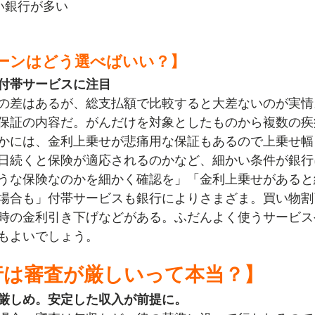
い銀行が多い
ーンはどう選べばいい？】
付帯サービスに注目
の差はあるが、総支払額で比較すると大差ないのが実情
保証の内容だ。がんだけを対象としたものから複数の疾
かには、金利上乗せが悲痛用な保証もあるので上乗せ幅
日続くと保険が適応されるのかなど、細かい条件が銀行
うな保険なのかを細かく確認を」「金利上乗せがあると総
場合も」付帯サービスも銀行によりさまざま。買い物割
時の金利引き下げなどがある。ふだんよく使うサービス
もよいでしょう。
行は審査が厳しいって本当？】
厳しめ。安定した収入が前提に。