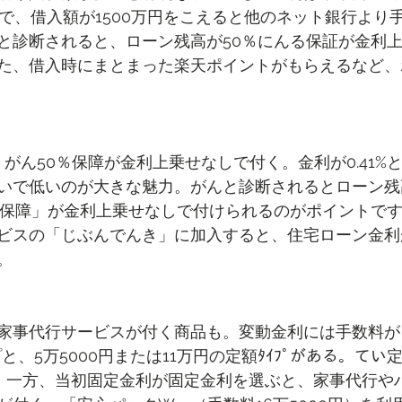
ので、借入額が1500万円をこえると他のネット銀行より
と診断されると、ローン残高が50％にんる保証が金利
た、借入時にまとまった楽天ポイントがもらえるなど、
く、がん50％保障が金利上乗せなしで付く。金利が0.41%
いで低いのが大きな魅力。がんと診断されるとローン残
％保障」が金利上乗せなしで付けられるのがポイントで
ビスの「じぶんでんき」に加入すると、住宅ローン金利が0
。
家事代行サービスが付く商品も。変動金利には手数料が
プと、5万5000円または11万円の定額ﾀｲﾌﾟがある。て
水準。一方、当初固定金利が固定金利を選ぶと、家事代行や