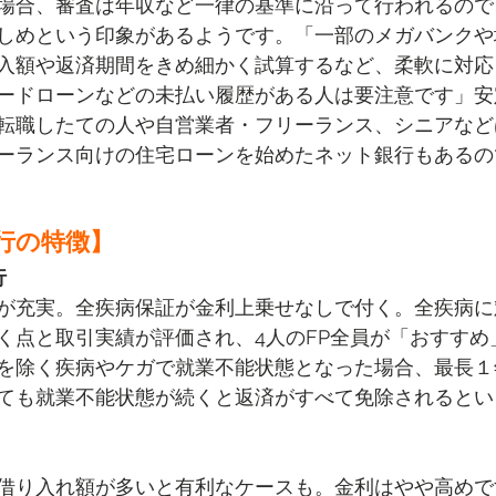
場合、審査は年収など一律の基準に沿って行われるので
しめという印象があるようです。「一部のメガバンクや
入額や返済期間をきめ細かく試算するなど、柔軟に対応
ードローンなどの未払い履歴がある人は要注意です」安
転職したての人や自営業者・フリーランス、シニアなど
ーランス向けの住宅ローンを始めたネット銀行もあるの
行の特徴】
行
が充実。全疾病保証が金利上乗せなしで付く。全疾病に
く点と取引実績が評価され、4人のFP全員が「おすすめ
を除く疾病やケガで就業不能状態となった場合、最長１
ても就業不能状態が続くと返済がすべて免除されるとい
借り入れ額が多いと有利なケースも。金利はやや高めで