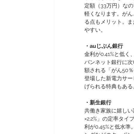
定額（33万円）な
軽くなります。がん
る点もメリット。ま
やすい。
・auじぶん銀行
金利が0.41%と低
パンネット銀行に次
額される「がん50
登場した新電力サー
げられる特典もある
・新生銀行
共働き家族に嬉しい
×2.2%」の定率タイ
利が0.45%と低