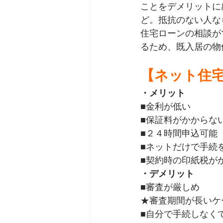
ことをデメリットに
ど。抵抗のない人な
住宅ローンの相談が
るため、既入居の物
【ネット住
・メリット
■金利が低い
■保証料がかからな
■２４時間申込可能
■ネットだけで手続
■契約時の印紙税が
・デメリット
■審査が厳しめ
★審査期間が長いケ
■自分で手続しなく