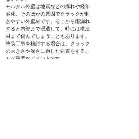
モルタル外壁は地震などの揺れや経年
劣化、そのほかの原因でクラックが起
きやすい外壁材です。そこから雨漏れ
すると内部まで浸透して、時には構造
材まで傷んでしまうこともあります。
塗装工事を検討する場合は、クラック
の大きさや深さに適した処置をするこ
とが重要なポイントです。
以上、いかがでしたでしょうか
ラシイエでは戸建ての外壁塗装工事も
承っております！
中古住宅＋リノベーションにご興味の
ある方はぜひ、一度ご相談くださいま
せ！
ブログ