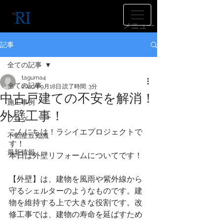
​メニュー
記事
全ての記事
taguma4
全ての記事
2020年9月18日
読了時間: 3分
中古戸建ての不安を解消！
施工事例
外壁工事！
ブログ
こんにちは！ラシイエプロジェクトで
不動産豆知識
す！
最新情報
本日は外壁リフォームについてです！
【外壁】は、建物を風雨や紫外線から
守るシェルターのようなものです。建
物を維持する上で大きな役割です。改
修工事では、建物の寿命を延ばすため