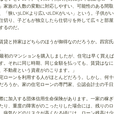
」家族の人数の変動に対応しやすい、可能性のある間取
、「狭い3LDKより広い2LDKがいい」という。子供が
仕切り、子どもが独立したら仕切りを外して広々と部屋
するのだ。
賃貸と持家はどちらのほうが御得なのだろうか。四宮氏
。
に最初のマンションを購入しましたが、住宅は早く買え
す。それに同じ時期、同じ金額を払っても、賃貸はなに
、不動産という資産がのこります。」
宅ローンを利用する人がほとんどだろう。しかし、何十
だろうか。家の住宅ローンの専門家、公認会計士の千日
際に加入する団体信用生命保険があります。一家の稼ぎ
たり、重度の障害がのこったりした場合には、残りのロ
、病気などのリスクが高くなる頃には、ローン残高は少