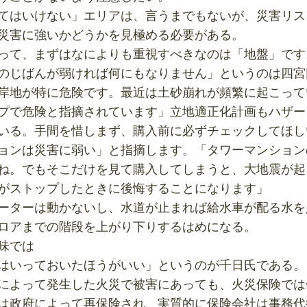
てはいけない」エリアは、言うまでもないが、災害リス
災害に強いかどうかを見極める必要がある。
って、まずはなによりも重視すべきなのは「地盤」です
のじばんが弱ければ何にもなりません」というのは四宮
岸地が特に危険です。最近は土砂崩れが頻繁に起こって
プで危険と指摘されています」立地適正化計画もハザー
いる。手間を惜しまず、購入前に必ずチェックしてほし
ョンは災害に弱い」と指摘します。「タワーマンション
ね。でもそこだけを見て購入してしまうと、大地震が起
がストップしたときに後悔することになります」
ーターは動かないし、水道が止まれば給水車が配る水を
ロアまでの階段を上がり下りするはめになる。
味では
はいっておいたほうがいい」というのが千日氏である。
によって発生した火災で被害にあっても、火災保険では
は政府によって再保険され、実質的に保険会社は事務代