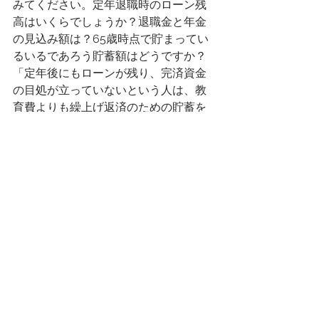
みてください。定年退職時のローン残
高はいくらでしょうか？退職金と年金
の見込み額は？65歳時点で貯まってい
るいるであろう貯蓄額はどうですか？
「定年後にもローンが残り、完済資金
の目処が立っていないという人は、教
育費よりも繰上げ返済のための貯蓄を
優先してください。」
教育費は工夫をすれば抑える事ができ
ます。中学から大学まで私立に進学
し、塾にも通った場合は、教育費は子
供１人あたり1500万円～2000万円で
す。しかし、大学まですべて国公立な
ら1人あたり800万円程度ですみます。
こどもが2人なら、差額で老後資金を貯
める事が可能です。
とはいえ、大学は私立に進学する可能
性のほうが高いでしょう。その場合で