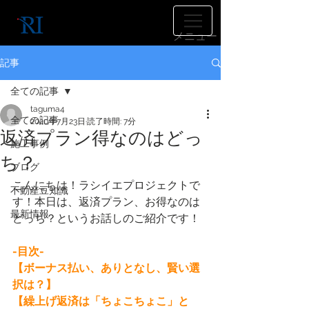
​メニュー
記事
全ての記事
taguma4
全ての記事
2020年7月23日
読了時間: 7分
返済プラン得なのはどっ
施工事例
ち？
ブログ
こんにちは！ラシイエプロジェクトで
不動産豆知識
す！本日は、返済プラン、お得なのは
最新情報
どっち？というお話しのご紹介です！
-目次-
【ボーナス払い、ありとなし、賢い選
択は？】
【繰上げ返済は「ちょこちょこ」と