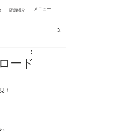
​メニュー
金
店舗紹介
ロード
見！
ね。